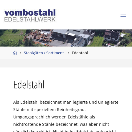
Zum
Inhalt
springen
Start
Stahlgüten / Sortiment
Edelstahl
Edelstahl
Als Edelstahl bezeichnet man legierte und unlegierte
Stähle mit speziellem Reinheitsgrad.
Umgangsprachlich werden Edelstähle als
nichtrostende Stähle bezeichnet, was aber nicht
gänzlich korrekt ist. Nicht jeder Edelstahl entspricht