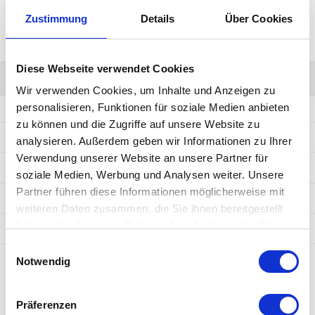
1.4301
Zustimmung
Details
Über Cookies
1.4571
Diese Webseite verwendet Cookies
Wir verwenden Cookies, um Inhalte und Anzeigen zu
personalisieren, Funktionen für soziale Medien anbieten
zu können und die Zugriffe auf unsere Website zu
BRENNSCHNEIDEN
analysieren. Außerdem geben wir Informationen zu Ihrer
Verwendung unserer Website an unsere Partner für
SÄGEZUSCHNITTE
soziale Medien, Werbung und Analysen weiter. Unsere
Partner führen diese Informationen möglicherweise mit
PLASMASCHNEIDEN
weiteren Daten zusammen, die Sie ihnen bereitgestellt
haben oder die sie im Rahmen Ihrer Nutzung der Dienste
STAHLGÜTEN / SORTIMENT
gesammelt haben.
Einwilligungsauswahl
Notwendig
KONTAKTIEREN SIE UNS!
Edelstahlwerk
Präferenzen