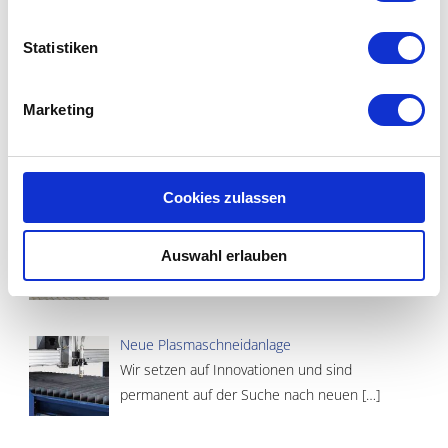
C. & F. vom Brocke
Fuelbecker Str. 15
Statistiken
58762 Altena
Tel. +49 (0)2352 9597-0
Marketing
Fax +49 (0)2352 9597-31
E-Mail
info@vombrocke.de
AKTUELLE NEWS
Cookies zulassen
Betriebsausflug ins Freilichtmuseum Hagen
Experiment: Stahl kochen wie vor 2.300 Jahren
Auswahl erlauben
Archäologen des
[…]
Neue Plasmaschneidanlage
Wir setzen auf Innovationen und sind
permanent auf der Suche nach neuen
[…]