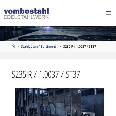
Zum
Inhalt
springen
Start
Stahlgüten / Sortiment
S235JR / 1.0037 / ST37
S235JR / 1.0037 / ST37