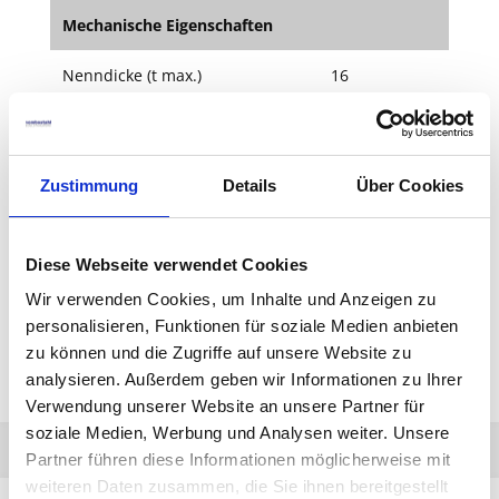
Mechanische Eigenschaften
Nenndicke (t max.)
16
Mindeststreckgrenze (Re MPa)
≥ 235
Zugfestigkeit (Rm MPa)
360 - 510
Zustimmung
Details
Über Cookies
Mindestbruchdehnung (a %)
26
Diese Webseite verwendet Cookies
Mindestkerschalgarbeit ( min.)
27
Wir verwenden Cookies, um Inhalte und Anzeigen zu
personalisieren, Funktionen für soziale Medien anbieten
Prüftemperatur (C°)
RT
zu können und die Zugriffe auf unsere Website zu
analysieren. Außerdem geben wir Informationen zu Ihrer
Verwendung unserer Website an unsere Partner für
soziale Medien, Werbung und Analysen weiter. Unsere
Partner führen diese Informationen möglicherweise mit
weiteren Daten zusammen, die Sie ihnen bereitgestellt